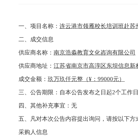
一、
项目名称：
连云港市领雁校长培训班赴苏
二、
成交信息
供应商名称：
南京浩淼教育文化咨询有限公司
供应商地址：
江苏省南京市高淳区东坝信息新
成交金额：
玖
万
玖
仟元整（
¥：
99
000元）
三、
公告期限：自本公告发布之日起
2
个工作
四、
其他补充事宜：无
五、
凡对本次公告内容提出询问，请按以下方
采购人信息